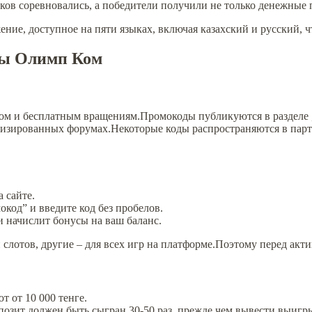
иков соревновались, а победители получили не только денежные
ние, доступное на пяти языках, включая казахский и русский, ч
ды Олимп Ком
ом и бесплатным вращениям.Промокоды публикуются в разделе „
лизированных форумах.Некоторые коды распространяются в парт
 сайте.
окод” и введите код без пробелов.
и начислит бонусы на ваш баланс.
слотов, другие – для всех игр на платформе.Поэтому перед акт
 от 10 000 тенге.
позит должен быть сыгран 30-50 раз, прежде чем вывести выигр