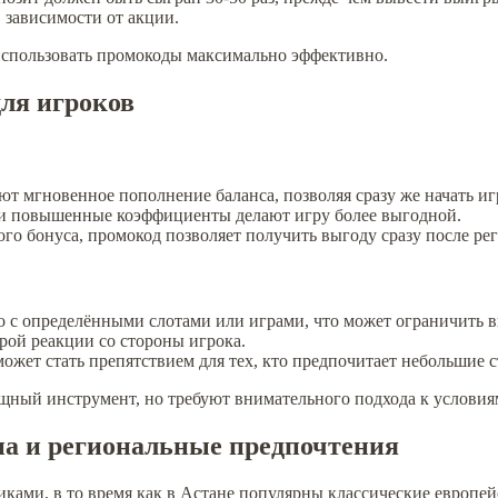
в зависимости от акции.
использовать промокоды максимально эффективно.
ля игроков
т мгновенное пополнение баланса, позволяя сразу же начать иг
и повышенные коэффициенты делают игру более выгодной.
го бонуса, промокод позволяет получить выгоду сразу после ре
о с определёнными слотами или играми, что может ограничить 
рой реакции со стороны игрока.
ожет стать препятствием для тех, кто предпочитает небольшие с
ный инструмент, но требуют внимательного подхода к условия
на и региональные предпочтения
ками, в то время как в Астане популярны классические европе