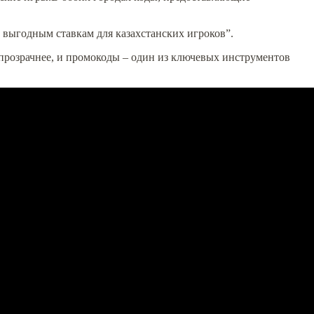
выгодным ставкам для казахстанских игроков”.
 прозрачнее, и промокоды – один из ключевых инструментов