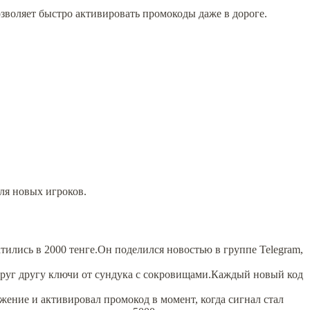
озволяет быстро активировать промокоды даже в дороге.
ля новых игроков.
ились в 2000 тенге.Он поделился новостью в группе Telegram,
 друг другу ключи от сундука с сокровищами.Каждый новый код
ожение и активировал промокод в момент, когда сигнал стал