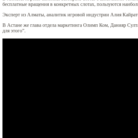
бесплатные вращения в конкретных слотах, пользуются наибо
Эксперт из Алматы, аналитик игровой индустрии Алия Кайрато
В Астане же глава отдела маркетинга Олимп Ком, Данияр Султа
для этого”.