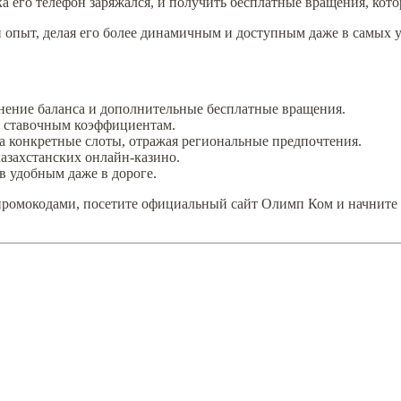
 его телефон заряжался, и получить бесплатные вращения, котор
 опыт, делая его более динамичным и доступным даже в самых 
ение баланса и дополнительные бесплатные вращения.
к ставочным коэффициентам.
 конкретные слоты, отражая региональные предпочтения.
азахстанских онлайн‑казино.
 удобным даже в дороге.
промокодами, посетите официальный сайт Олимп Ком и начните 