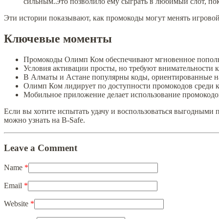
сильным.Это позволило ему сыграть в любимый слот, пока
Эти истории показывают, как промокоды могут менять игровой
Ключевые моменты
Промокоды Олимп Ком обеспечивают мгновенное пополн
Условия активации просты, но требуют внимательности 
В Алматы и Астане популярны коды, ориентированные на
Олимп Ком лидирует по доступности промокодов среди к
Мобильное приложение делает использование промокодов
Если вы хотите испытать удачу и воспользоваться выгодными 
можно узнать на B‑Safe.
Leave
a Comment
Name
*
Email
*
Website
*