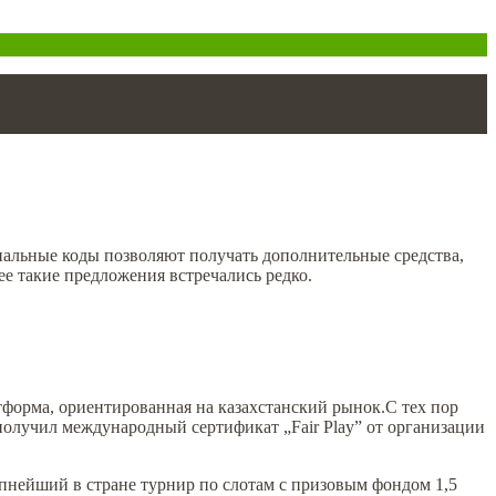
иальные коды позволяют получать дополнительные средства,
е такие предложения встречались редко.
тформа, ориентированная на казахстанский рынок.С тех пор
получил международный сертификат „Fair Play” от организации
нейший в стране турнир по слотам с призовым фондом 1,5