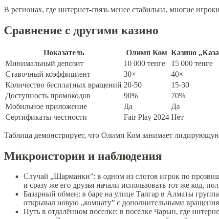
В регионах, где интернет‑связь менее стабильна, многие игро
Сравнение с другими казино
Показатель
Олимп Ком
Казино „Каза
Минимальный депозит
10 000 тенге
15 000 тенге
Ставочный коэффициент
30×
40×
Количество бесплатных вращений
20-50
15-30
Доступность промокодов
90%
70%
Мобильное приложение
Да
Да
Сертификаты честности
Fair Play 2024
Нет
Таблица демонстрирует, что Олимп Ком занимает лидирующую 
Микроистории и наблюдения
Случай „Шарманки”: в одном из слотов игрок по прозвищ
и сразу же его друзья начали использовать тот же код, по
Базарный обмен: в баре на улице Талгар в Алматы групп
открывал новую „комнату” с дополнительными вращения
Путь в отдалённом поселке: в поселке Чарын, где интерн