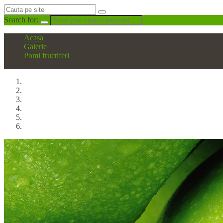
Search for:
Acasa
Galerie
Pomi fructiferi
Cires