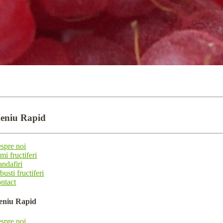
eniu
Rapid
spre noi
mi fructiferi
andafiri
busti fructiferi
ntact
eniu
Rapid
spre noi