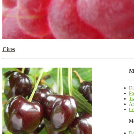
Cires
M
De
Po
Tr
Ar
Co
M
De