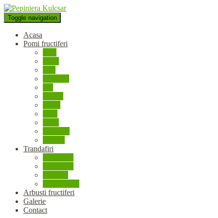
Toggle navigation
Acasa
Pomi fructiferi
Cais
Cires
Mar
Nectarin
Par
Piersic
Gutui
Prun
Visin
Platicarp
Migdal
Trandafiri
Teahibrizi
Polyantha
Urcatori
De dulceata
Arbusti fructiferi
Galerie
Contact